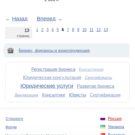
р.
←
Назад
Вперед
→
1
2
3
4
5
6
7
8
9
10
11
12
13
13
страниц
Бизнес, финансы и юриспруденция
Регистрация бизнеса
Бухгалтерия
Юридическая консультация
Сертификаты
Юридические услуги
Развитие бизнеса
Консалтинг
Юристы
Сертификация
Декларации
Россия
О проекте
Украина
Форум
Беларусь