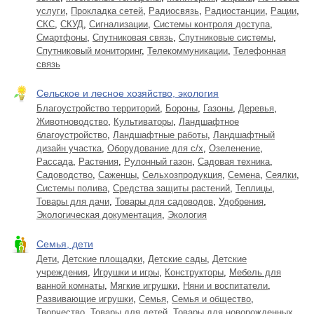
услуги
,
Прокладка сетей
,
Радиосвязь
,
Радиостанции
,
Рации
,
СКС
,
СКУД
,
Сигнализации
,
Системы контроля доступа
,
Смартфоны
,
Спутниковая связь
,
Спутниковые системы
,
Спутниковый мониторинг
,
Телекоммуникации
,
Телефонная
связь
Сельское и лесное хозяйство, экология
Благоустройство территорий
,
Бороны
,
Газоны
,
Деревья
,
Животноводство
,
Культиваторы
,
Ландшафтное
благоустройство
,
Ландшафтные работы
,
Ландшафтный
дизайн участка
,
Оборудование для с/х
,
Озеленение
,
Рассада
,
Растения
,
Рулонный газон
,
Садовая техника
,
Садоводство
,
Саженцы
,
Сельхозпродукция
,
Семена
,
Сеялки
,
Системы полива
,
Средства защиты растений
,
Теплицы
,
Товары для дачи
,
Товары для садоводов
,
Удобрения
,
Экологическая документация
,
Экология
Семья, дети
Дети
,
Детские площадки
,
Детские сады
,
Детские
учреждения
,
Игрушки и игры
,
Конструкторы
,
Мебель для
ванной комнаты
,
Мягкие игрушки
,
Няни и воспитатели
,
Развивающие игрушки
,
Семья
,
Семья и общество
,
Творчество
,
Товары для детей
,
Товары для новорожденных