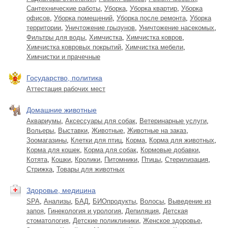
Сантехнические работы
,
Уборка
,
Уборка квартир
,
Уборка
офисов
,
Уборка помещений
,
Уборка после ремонта
,
Уборка
территории
,
Уничтожение грызунов
,
Уничтожение насекомых
,
Фильтры для воды
,
Химчистка
,
Химчистка ковров
,
Химчистка ковровых покрытий
,
Химчистка мебели
,
Химчистки и прачечные
Государство, политика
Аттестация рабочих мест
Домашние животные
Аквариумы
,
Аксессуары для собак
,
Ветеринарные услуги
,
Вольеры
,
Выставки
,
Животные
,
Животные на заказ
,
Зоомагазины
,
Клетки для птиц
,
Корма
,
Корма для животных
,
Корма для кошек
,
Корма для собак
,
Кормовые добавки
,
Котята
,
Кошки
,
Кролики
,
Питомники
,
Птицы
,
Стерилизация
,
Стрижка
,
Товары для животных
Здоровье, медицина
SPA
,
Анализы
,
БАД
,
БИОпродукты
,
Волосы
,
Выведение из
запоя
,
Гинекология и урология
,
Депиляция
,
Детская
стоматология
,
Детские поликлиники
,
Женское здоровье
,