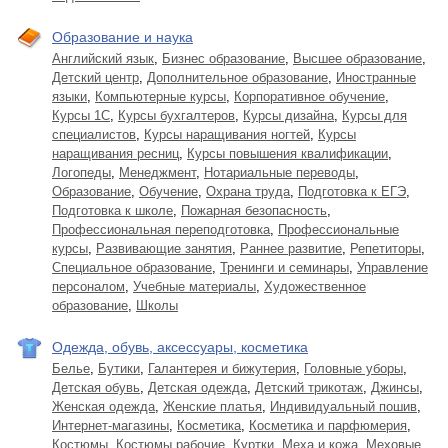
Образование и наука
Английский язык
,
Бизнес образование
,
Высшее образование
,
Детский центр
,
Дополнительное образование
,
Иностранные
языки
,
Компьютерные курсы
,
Корпоративное обучение
,
Курсы 1С
,
Курсы бухгалтеров
,
Курсы дизайна
,
Курсы для
специалистов
,
Курсы наращивания ногтей
,
Курсы
наращивания ресниц
,
Курсы повышения квалификации
,
Логопеды
,
Менеджмент
,
Нотариальные переводы
,
Образование
,
Обучение
,
Охрана труда
,
Подготовка к ЕГЭ
,
Подготовка к школе
,
Пожарная безопасность
,
Профессиональная переподготовка
,
Профессиональные
курсы
,
Развивающие занятия
,
Раннее развитие
,
Репетиторы
,
Специальное образование
,
Тренинги и семинары
,
Управление
персоналом
,
Учебные материалы
,
Художественное
образование
,
Школы
Одежда, обувь, аксессуары, косметика
Белье
,
Бутики
,
Галантерея и бижутерия
,
Головные уборы
,
Детская обувь
,
Детская одежда
,
Детский трикотаж
,
Джинсы
,
Женская одежда
,
Женские платья
,
Индивидуальный пошив
,
Интернет-магазины
,
Косметика
,
Косметика и парфюмерия
,
Костюмы
,
Костюмы рабочие
,
Куртки
,
Меха и кожа
,
Меховые