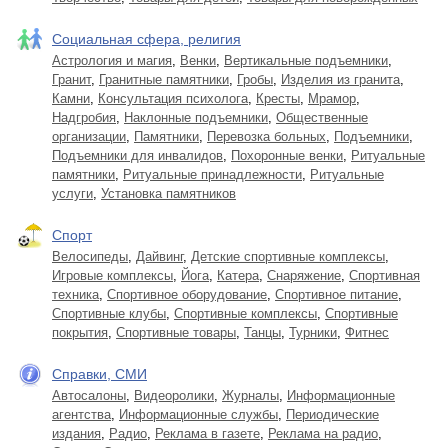
Социальная сфера, религия
Астрология и магия
,
Венки
,
Вертикальные подъемники
,
Гранит
,
Гранитные памятники
,
Гробы
,
Изделия из гранита
,
Камни
,
Консультация психолога
,
Кресты
,
Мрамор
,
Надгробия
,
Наклонные подъемники
,
Общественные
организации
,
Памятники
,
Перевозка больных
,
Подъемники
,
Подъемники для инвалидов
,
Похоронные венки
,
Ритуальные
памятники
,
Ритуальные принадлежности
,
Ритуальные
услуги
,
Установка памятников
Спорт
Велосипеды
,
Дайвинг
,
Детские спортивные комплексы
,
Игровые комплексы
,
Йога
,
Катера
,
Снаряжение
,
Спортивная
техника
,
Спортивное оборудование
,
Спортивное питание
,
Спортивные клубы
,
Спортивные комплексы
,
Спортивные
покрытия
,
Спортивные товары
,
Танцы
,
Турники
,
Фитнес
Справки, СМИ
Автосалоны
,
Видеоролики
,
Журналы
,
Информационные
агентства
,
Информационные службы
,
Периодические
издания
,
Радио
,
Реклама в газете
,
Реклама на радио
,