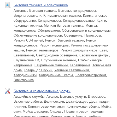
Бытовая техника и электроника
Антенны
,
Бытовая техника
,
Бытовые кондиционеры
,
Водонагреватели
,
Климатическая техника
,
Климатическое
оборудование
,
Кондиционеры
,
Кондиционирование
,
Кухни
,
Кухонная техника
,
Мелкая бытовая техника
,
Монтаж
кондиционера
,
Обогреватели
,
Обогреватели и кондиционеры
,
Обслуживание кондиционеров
,
Освещение
,
Пылесосы
,
Ремонт СВЧ печей
,
Ремонт бытовой техники
,
Ремонт
кондиционеров
,
Ремонт мониторов
,
Ремонт посудомоечных
машин
,
Ремонт телевизоров
,
Ремонт холодильников
,
Свет
,
Светильники
,
Светодиодное освещение
,
Сервисные центры
,
Спутниковое ТВ
,
Спутниковые антенны
,
Стабилизаторы
напряжения
,
Стиральные машины
,
Телевидение
,
Товары для
дома
,
Товары для кухни
,
Уличные светильники
,
Холодильники
,
Холодильные шкафы
,
Электроинструмент
,
Электроника
Бытовые и коммунальные услуги
Аварийные службы
,
Ателье
,
Бытовые услуги
,
Вторсырье
,
Высотные работы
,
Дезинсекция
,
Дезинфекция
,
Дератизация
,
Клининг
,
Клининговые компании
,
Комплексная уборка
,
Мойка
окон
,
Мойка фасадов
,
Отходы
,
Пошив и ремонт одежды
,
Радиаторы отопления
,
Ремонт замков
,
Ремонт мебели
,