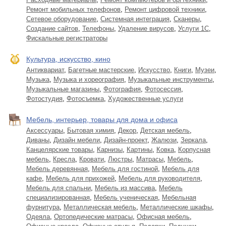
Ремонт мобильных телефонов
,
Ремонт цифровой техники
,
Сетевое оборудование
,
Системная интеграция
,
Сканеры
,
Создание сайтов
,
Телефоны
,
Удаление вирусов
,
Услуги 1С
,
Фискальные регистраторы
Культура, искусство, кино
Антиквариат
,
Багетные мастерские
,
Искусство
,
Книги
,
Музеи
,
Музыка
,
Музыка и хореография
,
Музыкальные инструменты
,
Музыкальные магазины
,
Фотография
,
Фотосессия
,
Фотостудия
,
Фотосъемка
,
Художественные услуги
Мебель, интерьер, товары для дома и офиса
Аксессуары
,
Бытовая химия
,
Декор
,
Детская мебель
,
Диваны
,
Дизайн мебели
,
Дизайн-проект
,
Жалюзи
,
Зеркала
,
Канцелярские товары
,
Карнизы
,
Картины
,
Ковка
,
Корпусная
мебель
,
Кресла
,
Кровати
,
Люстры
,
Матрасы
,
Мебель
,
Мебель деревянная
,
Мебель для гостиной
,
Мебель для
кафе
,
Мебель для прихожей
,
Мебель для руководителя
,
Мебель для спальни
,
Мебель из массива
,
Мебель
специализированная
,
Мебель ученическая
,
Мебельная
фурнитура
,
Металлическая мебель
,
Металлические шкафы
,
Одеяла
,
Ортопедические матрасы
,
Офисная мебель
,