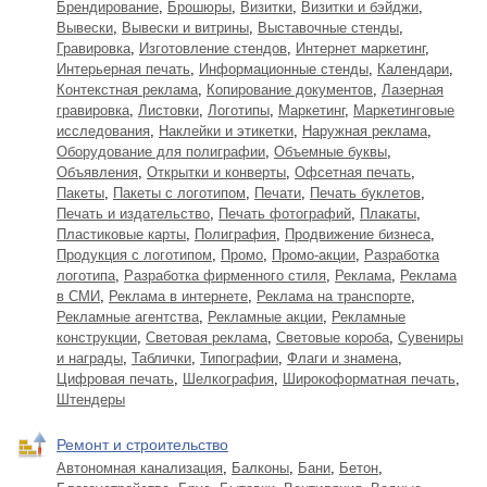
Брендирование
,
Брошюры
,
Визитки
,
Визитки и бэйджи
,
Вывески
,
Вывески и витрины
,
Выставочные стенды
,
Гравировка
,
Изготовление стендов
,
Интернет маркетинг
,
Интерьерная печать
,
Информационные стенды
,
Календари
,
Контекстная реклама
,
Копирование документов
,
Лазерная
гравировка
,
Листовки
,
Логотипы
,
Маркетинг
,
Маркетинговые
исследования
,
Наклейки и этикетки
,
Наружная реклама
,
Оборудование для полиграфии
,
Объемные буквы
,
Объявления
,
Открытки и конверты
,
Офсетная печать
,
Пакеты
,
Пакеты с логотипом
,
Печати
,
Печать буклетов
,
Печать и издательство
,
Печать фотографий
,
Плакаты
,
Пластиковые карты
,
Полиграфия
,
Продвижение бизнеса
,
Продукция с логотипом
,
Промо
,
Промо-акции
,
Разработка
логотипа
,
Разработка фирменного стиля
,
Реклама
,
Реклама
в СМИ
,
Реклама в интернете
,
Реклама на транспорте
,
Рекламные агентства
,
Рекламные акции
,
Рекламные
конструкции
,
Световая реклама
,
Световые короба
,
Сувениры
и награды
,
Таблички
,
Типографии
,
Флаги и знамена
,
Цифровая печать
,
Шелкография
,
Широкоформатная печать
,
Штендеры
Ремонт и строительство
Автономная канализация
,
Балконы
,
Бани
,
Бетон
,