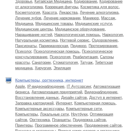
Здоровье
,
Китайская Медицина
,
Кодирование
,
Кодирование
от алкоголизма
,
Коррекция фигуры
,
Косметика для волос
,
Косметология
,
Красота
,
Лекарства
,
Лечение алкоголизма
,
Лечение зубов
,
Лечение наркомании
,
Маникюр
,
Массаж
,
Медицина
,
Медицинские товары
,
Медицинские услуги
,
Медицинские центры
,
Медицинское оборудование
,
Наращивание ногтей
,
Наркологическая помощь
,
Наркология
,
Натуральная косметика
,
Ногтевой сервис
,
Оздоровление
,
Пансионаты
,
Парикмахерская
,
Педикюр
,
Протезирование
,
Психолог
,
Психологическая помощь
,
Психологическое
консультирование
,
Психология
,
Реабилитация
,
Салоны
красоты
,
Санатории
,
Стоматология
,
Татуаж
,
Тибетская
медицина
,
Хирургия
,
Эпиляция
Компьютеры, оргтехника, интернет
Apple
,
IP-видеонаблюдение
,
IT Аутсорсинг
,
Автоматизация
бизнеса
,
Автоматизация предприятий
,
Видеонаблюдение
,
Восстановление данных
,
Дизайн сайтов
,
Доступ в интернет
,
Заправка картриджей
,
Интернет
,
Компьютерная помощь
,
Компьютерные аксессуары
,
Компьютерные сети
,
Компьютеры
,
Локальные сети
,
Ноутбуки
,
Оптимизация
сайтов
,
Оргтехника
,
Планшеты
,
Поддержка сайтов
,
Принтеры
,
Программное обеспечение
,
Продвижение сайтов
,
Расходные материалы
,
Ремонт компьютеров и оргтехники
,