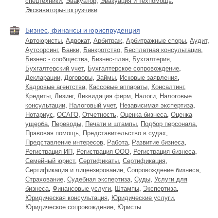
спецтехники
,
Эвакуатор
,
Эвакуация и техпомощь
,
Экскаваторы-погрузчики
Бизнес, финансы и юриспруденция
Автоюристы
,
Адвокат
,
Арбитраж
,
Арбитражные споры
,
Аудит
,
Аутсорсинг
,
Банки
,
Банкротство
,
Бесплатная консультация
,
Бизнес - сообщества
,
Бизнес-план
,
Бухгалтерия
,
Бухгалтерский учет
,
Бухгалтерское сопровождение
,
Декларации
,
Договоры
,
Займы
,
Исковые заявления
,
Кадровые агентства
,
Кассовые аппараты
,
Консалтинг
,
Кредиты
,
Лизинг
,
Ликвидация фирм
,
Налоги
,
Налоговые
консультации
,
Налоговый учет
,
Независимая экспертиза
,
Нотариус
,
ОСАГО
,
Отчетность
,
Оценка бизнеса
,
Оценка
ущерба
,
Переводы
,
Печати и штампы
,
Подбор персонала
,
Правовая помощь
,
Представительство в судах
,
Представление интересов
,
Работа
,
Развитие бизнеса
,
Регистрация ИП
,
Регистрация ООО
,
Регистрация бизнеса
,
Семейный юрист
,
Сертификаты
,
Сертификация
,
Сертификация и лицензирование
,
Сопровождение бизнеса
,
Страхование
,
Судебная экспертиза
,
Суды
,
Услуги для
бизнеса
,
Финансовые услуги
,
Штампы
,
Экспертиза
,
Юридическая консультация
,
Юридические услуги
,
Юридическое сопровождение
,
Юристы