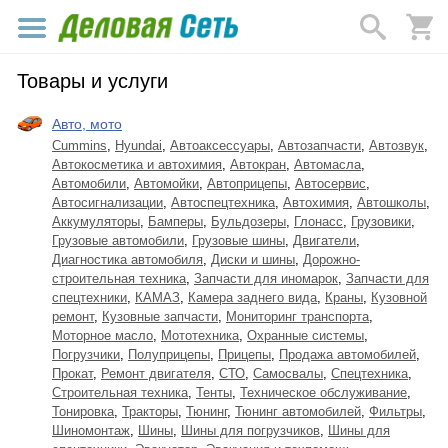
Товары и услуги
Авто, мото
Cummins
,
Hyundai
,
Автоаксессуары
,
Автозапчасти
,
Автозвук
,
Автокосметика и автохимия
,
Автокран
,
Автомасла
,
Автомобили
,
Автомойки
,
Автоприцепы
,
Автосервис
,
Автосигнализации
,
Автоспецтехника
,
Автохимия
,
Автошколы
,
Аккумуляторы
,
Бамперы
,
Бульдозеры
,
Глонасс
,
Грузовики
,
Грузовые автомобили
,
Грузовые шины
,
Двигатели
,
Диагностика автомобиля
,
Диски и шины
,
Дорожно-
строительная техника
,
Запчасти для иномарок
,
Запчасти для
спецтехники
,
КАМАЗ
,
Камера заднего вида
,
Краны
,
Кузовной
ремонт
,
Кузовные запчасти
,
Мониторинг транспорта
,
Моторное масло
,
Мототехника
,
Охранные системы
,
Погрузчики
,
Полуприцепы
,
Прицепы
,
Продажа автомобилей
,
Прокат
,
Ремонт двигателя
,
СТО
,
Самосвалы
,
Спецтехника
,
Строительная техника
,
Тенты
,
Техническое обслуживание
,
Тонировка
,
Тракторы
,
Тюнинг
,
Тюнинг автомобилей
,
Фильтры
,
Шиномонтаж
,
Шины
,
Шины для погрузчиков
,
Шины для