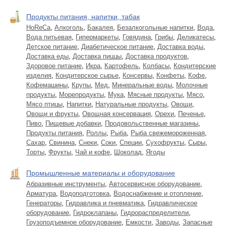
Продукты питания, напитки, табак
HoReCa
,
Алкоголь
,
Бакалея
,
Безалкогольные напитки
,
Вода
,
Вода питьевая
,
Гипермаркеты
,
Говядина
,
Грибы
,
Деликатесы
,
Детское питание
,
Диабетическое питание
,
Доставка воды
,
Доставка еды
,
Доставка пиццы
,
Доставка продуктов
,
Здоровое питание
,
Икра
,
Картофель
,
Колбасы
,
Кондитерские
изделия
,
Кондитерское сырье
,
Консервы
,
Конфеты
,
Кофе
,
Кофемашины
,
Крупы
,
Мед
,
Минеральные воды
,
Молочные
продукты
,
Морепродукты
,
Мука
,
Мясные продукты
,
Мясо
,
Мясо птицы
,
Напитки
,
Натуральные продукты
,
Овощи
,
Овощи и фрукты
,
Овощная консервация
,
Орехи
,
Печенье
,
Пиво
,
Пищевые добавки
,
Продовольственные магазины
,
Продукты питания
,
Роллы
,
Рыба
,
Рыба свежемороженная
,
Сахар
,
Свинина
,
Снеки
,
Соки
,
Специи
,
Сухофрукты
,
Сыры
,
Торты
,
Фрукты
,
Чай и кофе
,
Шоколад
,
Ягоды
Промышленные материалы и оборудование
Абразивные инструменты
,
Автосервисное оборудование
,
Арматура
,
Водоподготовка
,
Водоснабжение и отопление
,
Генераторы
,
Гидравлика и пневматика
,
Гидравлическое
оборудование
,
Гидроклапаны
,
Гидрораспределители
,
Грузоподъемное оборудование
,
Емкости
,
Заводы
,
Запасные