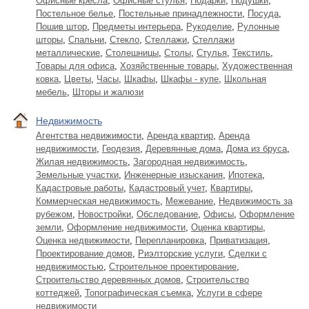
Офисные кресла
,
Офисные стулья
,
Подарки
,
Подушки
,
Постельное белье
,
Постельные принадлежности
,
Посуда
,
Пошив штор
,
Предметы интерьера
,
Рукоделие
,
Рулонные
шторы
,
Спальни
,
Стекло
,
Стеллажи
,
Стеллажи
металлические
,
Столешницы
,
Столы
,
Стулья
,
Текстиль
,
Товары для офиса
,
Хозяйственные товары
,
Художественная
ковка
,
Цветы
,
Часы
,
Шкафы
,
Шкафы - купе
,
Школьная
мебель
,
Шторы и жалюзи
Недвижимость
Агентства недвижимости
,
Аренда квартир
,
Аренда
недвижимости
,
Геодезия
,
Деревянные дома
,
Дома из бруса
,
Жилая недвижимость
,
Загородная недвижимость
,
Земельные участки
,
Инженерные изыскания
,
Ипотека
,
Кадастровые работы
,
Кадастровый учет
,
Квартиры
,
Коммерческая недвижимость
,
Межевание
,
Недвижимость за
рубежом
,
Новостройки
,
Обследование
,
Офисы
,
Оформление
земли
,
Оформление недвижимости
,
Оценка квартиры
,
Оценка недвижимости
,
Перепланировка
,
Приватизация
,
Проектирование домов
,
Риэлторские услуги
,
Сделки с
недвижимостью
,
Строительное проектирование
,
Строительство деревянных домов
,
Строительство
коттеджей
,
Топографическая съемка
,
Услуги в сфере
недвижимости