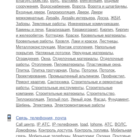
Благоустройство
,
Брус
,
Бытовки
,
Вентиляция
,
Водные
сооружения
,
Водоснабжение
,
Ворота
,
Ворота и шлагбаумы
,
Входные двери
,
Гидроизоляция
,
Двери
,
Двери
межкомнатные
,
Дизайн
,
Дизайн интерьера
,
Доска
,
ЖБИ
,
Заборы
,
Земляные работы
,
Инженерные коммуникации
,
Камины и печи
,
Канализация
,
Керамогранит
,
Кирпич
,
Кирпич
и железобетон
,
Коттеджи
,
Краски
,
Кровельные материалы
,
Кровельные работы
,
Кровля
,
Лаки и краски
,
Лестницы
,
Металлоконструкции
,
Монтаж отопления
,
Напольные
покрытия
,
Натяжные потолки
,
Нерудные материалы
,
Ограждения
,
Окна
,
Отделочные материалы
,
Отделочные
работы
,
Отопление
,
Пиломатериалы
,
Пластиковые окна
,
Плитка
,
Плитка тротуарная
,
Полы
,
Потолки
,
Потолок
,
Проектирование
,
Промышленный альпинизм
,
Профнастил
,
Ремонт квартир
,
Сантехника
,
Строительные и ремонтные
работы
,
Строительные инструменты
,
Строительные
компании
,
Строительные материалы
,
Строительство
,
Теплоизоляция
,
Теплый пол
,
Умный дом
,
Фасад
,
Фундамент
,
Щебень
,
Электрика
,
Электромонтажные работы
Связь, телефония, почта
Call центр
,
IP АТС
,
IP-телефония
,
Ipad
,
Iphone
,
АТС
,
ВОЛС
,
Домофоны
,
Контроль доступа
,
Контроль топлива
,
Мобильная
связь
,
Мобильные телефоны
,
Мониторинг
,
Охрана
,
Почтовые