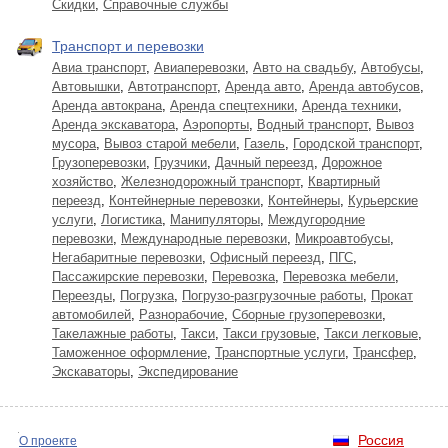
Скидки
,
Справочные службы
Транспорт и перевозки
Авиа транспорт
,
Авиаперевозки
,
Авто на свадьбу
,
Автобусы
,
Автовышки
,
Автотранспорт
,
Аренда авто
,
Аренда автобусов
,
Аренда автокрана
,
Аренда спецтехники
,
Аренда техники
,
Аренда экскаватора
,
Аэропорты
,
Водный транспорт
,
Вывоз
мусора
,
Вывоз старой мебели
,
Газель
,
Городской транспорт
,
Грузоперевозки
,
Грузчики
,
Дачный переезд
,
Дорожное
хозяйство
,
Железнодорожный транспорт
,
Квартирный
переезд
,
Контейнерные перевозки
,
Контейнеры
,
Курьерские
услуги
,
Логистика
,
Манипуляторы
,
Междугородние
перевозки
,
Международные перевозки
,
Микроавтобусы
,
Негабаритные перевозки
,
Офисный переезд
,
ПГС
,
Пассажирские перевозки
,
Перевозка
,
Перевозка мебели
,
Переезды
,
Погрузка
,
Погрузо-разгрузочные работы
,
Прокат
автомобилей
,
Разнорабочие
,
Сборные грузоперевозки
,
Такелажные работы
,
Такси
,
Такси грузовые
,
Такси легковые
,
Таможенное оформление
,
Транспортные услуги
,
Трансфер
,
Экскаваторы
,
Экспедирование
Россия
О проекте