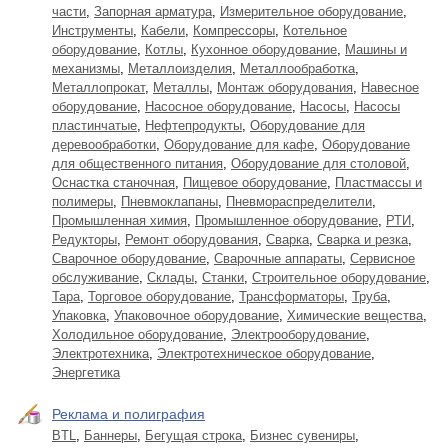
части
,
Запорная арматура
,
Измерительное оборудование
,
Инструменты
,
Кабели
,
Компрессоры
,
Котельное
оборудование
,
Котлы
,
Кухонное оборудование
,
Машины и
механизмы
,
Металлоизделия
,
Металлообработка
,
Металлопрокат
,
Металлы
,
Монтаж оборудования
,
Навесное
оборудование
,
Насосное оборудование
,
Насосы
,
Насосы
пластинчатые
,
Нефтепродукты
,
Оборудование для
деревообработки
,
Оборудование для кафе
,
Оборудование
для общественного питания
,
Оборудование для столовой
,
Оснастка станочная
,
Пищевое оборудование
,
Пластмассы и
полимеры
,
Пневмоклапаны
,
Пневмораспределители
,
Промышленная химия
,
Промышленное оборудование
,
РТИ
,
Редукторы
,
Ремонт оборудования
,
Сварка
,
Сварка и резка
,
Сварочное оборудование
,
Сварочные аппараты
,
Сервисное
обслуживание
,
Склады
,
Станки
,
Строительное оборудование
,
Тара
,
Торговое оборудование
,
Трансформаторы
,
Труба
,
Упаковка
,
Упаковочное оборудование
,
Химические вещества
,
Холодильное оборудование
,
Электрооборудование
,
Электротехника
,
Электротехническое оборудование
,
Энергетика
Реклама и полиграфия
BTL
,
Баннеры
,
Бегущая строка
,
Бизнес сувениры
,