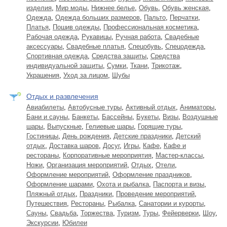
изделия
,
Мир моды
,
Нижнее белье
,
Обувь
,
Обувь женская
,
Одежда
,
Одежда больших размеров
,
Пальто
,
Перчатки
,
Платья
,
Пошив одежды
,
Профессиональная косметика
,
Рабочая одежда
,
Рукавицы
,
Ручная работа
,
Свадебные
аксессуары
,
Свадебные платья
,
Спецобувь
,
Спецодежда
,
Спортивная одежда
,
Средства защиты
,
Средства
индивидуальной защиты
,
Сумки
,
Ткани
,
Трикотаж
,
Украшения
,
Уход за лицом
,
Шубы
Отдых и развлечения
Авиабилеты
,
Автобусные туры
,
Активный отдых
,
Аниматоры
,
Бани и сауны
,
Банкеты
,
Бассейны
,
Букеты
,
Визы
,
Воздушные
шары
,
Выпускные
,
Гелиевые шары
,
Горящие туры
,
Гостиницы
,
День рождения
,
Детские праздники
,
Детский
отдых
,
Доставка шаров
,
Досуг
,
Игры
,
Кафе
,
Кафе и
рестораны
,
Корпоративные мероприятия
,
Мастер-классы
,
Ножи
,
Организация мероприятий
,
Отдых
,
Отели
,
Оформление мероприятий
,
Оформление праздников
,
Оформление шарами
,
Охота и рыбалка
,
Паспорта и визы
,
Пляжный отдых
,
Праздники
,
Проведение мероприятий
,
Путешествия
,
Рестораны
,
Рыбалка
,
Санатории и курорты
,
Сауны
,
Свадьба
,
Торжества
,
Туризм
,
Туры
,
Фейерверки
,
Шоу
,
Экскурсии
,
Юбилеи