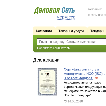
Компании:
Товары и услу
Черкесск
Компании
Товары и услуги
Тендеры
Например:
Компьютеры
Декларации
Сертификации систем
менеджмента ИСО (ISO) в
"РосТестСтандарт"
Аккредитованны на право
сертификации следующих с
менеджмента качества в СД
"РосТестСтандарт"
14.08.2018