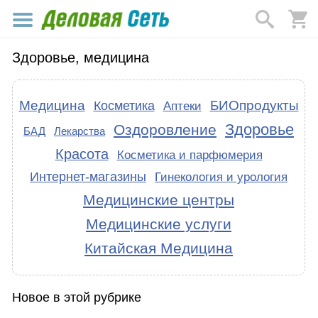
Здоровье, медицина
Медицина
БИОпродукты
Косметика
Аптеки
Здоровье
Оздоровление
БАД
Лекарства
Красота
Косметика и парфюмерия
Интернет-магазины
Гинекология и урология
Медицинские центры
Медицинские услуги
Китайская Медицина
Новое в этой рубрике