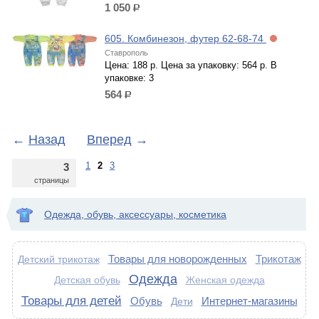
1 050
р.
605. Комбинезон, футер 62-68-74
Ставрополь
Цена: 188 р. Цена за упаковку: 564 р. В
упаковке: 3
564
р.
←
Назад
Вперед
→
1
2
3
3
страницы
Одежда, обувь, аксессуары, косметика
Товары для новорожденных
Трикотаж
Детский трикотаж
Одежда
Детская обувь
Женская одежда
Товары для детей
Обувь
Интернет-магазины
Дети