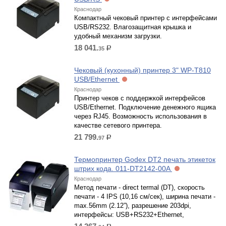
Краснодар
Компактный чековый принтер с интерфейсами
USB/RS232. Влагозащитная крышка и
удобный механизм загрузки.
18 041.
35
р.
Чековый (кухонный) принтер 3" WP-T810
USB/Ethernet
Краснодар
Принтер чеков с поддержкой интерфейсов
USB/Ethernet. Подключение денежного ящика
через RJ45. Возможность использования в
качестве сетевого принтера.
21 799.
97
р.
Термопринтер Godex DT2 печать этикеток
штрих кода. 011-DT2142-00A
Краснодар
Метод печати - direct termal (DT), скорость
печати - 4 IPS (10,16 см/сек), ширина печати -
max.56mm (2.12”), разрешение 203dpi,
интерфейсы: USB+RS232+Ethernet,