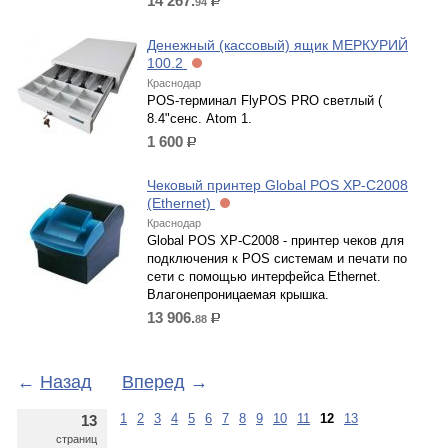
14 267.
94
р.
Денежный (кассовый) ящик МЕРКУРИЙ
100.2
Краснодар
POS-терминал FlyPOS PRO светлый (
8.4"сенс. Atom 1.
1 600
р.
Чековый принтер Global POS XP-C2008
(Ethernet)
Краснодар
Global POS XP-C2008 - принтер чеков для
подключения к POS системам и печати по
сети с помощью интерфейса Ethernet.
Влагонепроницаемая крышка.
13 906.
88
р.
←
Назад
Вперед
→
1
2
3
4
5
6
7
8
9
10
11
12
13
13
страниц