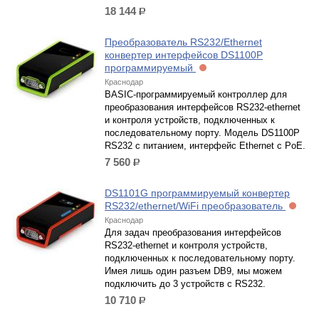
18 144
р.
Преобразователь RS232/Ethernet
конвертер интерфейсов DS1100P
программируемый
Краснодар
BASIC-программируемый контроллер для
преобразования интерфейсов RS232-ethernet
и контроля устройств, подключенных к
последовательному порту. Модель DS1100P
RS232 с питанием, интерфейс Ethernet c PoE.
7 560
р.
DS1101G программируемый конвертер
RS232/ethernet/WiFi преобразователь
Краснодар
Для задач преобразования интерфейсов
RS232-ethernet и контроля устройств,
подключенных к последовательному порту.
Имея лишь один разъем DB9, мы можем
подключить до 3 устройств с RS232.
10 710
р.