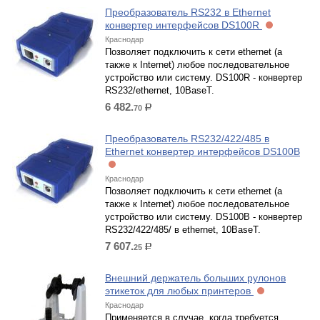
Преобразователь RS232 в Ethernet
конвертер интерфейсов DS100R
Краснодар
Позволяет подключить к сети ethernet (а
также к Internet) любое последовательное
устройство или систему. DS100R - конвертер
RS232/ethernet, 10BaseT.
6 482.
70
р.
Преобразователь RS232/422/485 в
Ethernet конвертер интерфейсов DS100B
Краснодар
Позволяет подключить к сети ethernet (а
также к Internet) любое последовательное
устройство или систему. DS100B - конвертер
RS232/422/485/ в ethernet, 10BaseT.
7 607.
25
р.
Внешний держатель больших рулонов
этикеток для любых принтеров
Краснодар
Применяется в случае, когда требуется