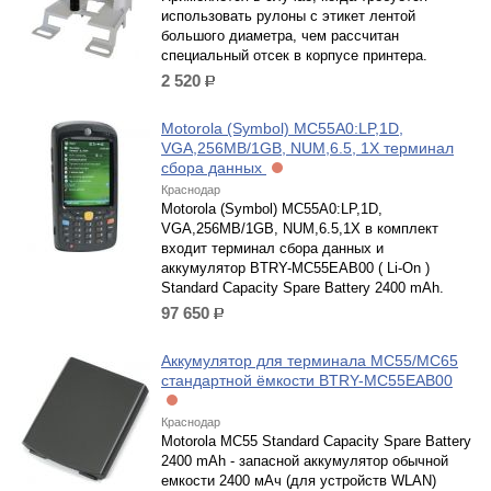
использовать рулоны с этикет лентой
большого диаметра, чем рассчитан
специальный отсек в корпусе принтера.
2 520
р.
Motorola (Symbol) MC55A0:LP,1D,
VGA,256MB/1GB, NUM,6.5, 1X терминал
сбора данных
Краснодар
Motorola (Symbol) MC55A0:LP,1D,
VGA,256MB/1GB, NUM,6.5,1X в комплект
входит терминал сбора данных и
аккумулятор BTRY-MC55EAB00 ( Li-On )
Standard Capacity Spare Battery 2400 mAh.
97 650
р.
Аккумулятор для терминала MC55/MC65
стандартной ёмкости BTRY-MC55EAB00
Краснодар
Motorola MC55 Standard Capacity Spare Battery
2400 mAh - запасной аккумулятор обычной
емкости 2400 мАч (для устройств WLAN)