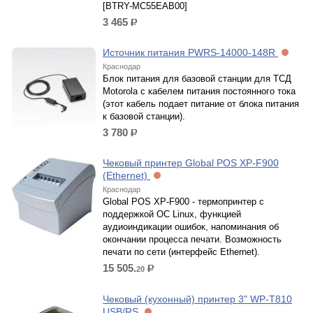
[BTRY-MC55EAB00]
3 465
р.
Источник питания PWRS-14000-148R
Краснодар
Блок питания для базовой станции для ТСД
Motorola с кабелем питания постоянного тока
(этот кабель подает питание от блока питания
к базовой станции).
3 780
р.
Чековый принтер Global POS XP-F900
(Ethernet)
Краснодар
Global POS XP-F900 - термопринтер с
поддержкой ОC Linux, функцией
аудиоиндикации ошибок, напоминания об
окончании процесса печати. Возможность
печати по сети (интерфейс Ethernet).
15 505.
20
р.
Чековый (кухонный) принтер 3" WP-T810
USB/RS