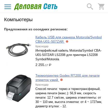
Компьютеры
Предложения из соседних регионов:
Кабель USB для сканера Motorola/Symbol
CBA-U01-S07ZAR
Краснодар
Интерфейсный кабель Motorola/Symbol CBA-
U01-S07ZAR LS2208 для принтера LS2208
Symbol/Motorola
2 255.
17
р.
Термопринтер Godex RT200 для печати
этикеток узкий
Краснодар
Способ печати: термо и термотрансферный,
ширина печати (макс.): 56,9 мм, скорость
печати: 12.7 см/сек, ширина этикетленты: от
30 ~ 110 мм, высота этикетки: от 4 ~ 1727мм,
диаметр втулки: - 12.