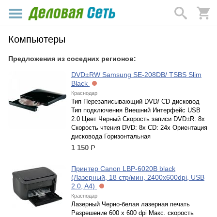
Компьютеры
Предложения из соседних регионов:
DVD±RW Samsung SE-208DB/ TSBS Slim
Black
Краснодар
Тип Перезаписывающий DVD/ CD дисковод
Тип подключения Внешний Интерфейс USB
2.0 Цвет Черный Скорость записи DVD±R: 8x
Скорость чтения DVD: 8x CD: 24x Ориентация
дисковода Горизонтальная
1 150
р.
Принтер Canon LBP-6020B black
(Лазерный, 18 стр/мин, 2400x600dpi, USB
2.0, A4)
Краснодар
Лазерный Черно-белая лазерная печать
Разрешение 600 x 600 dpi Макс. скорость