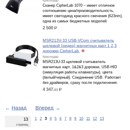
Краснодар
Сканер CipherLab 1070 – имеет отличное
соотношению цена/производительность,
имеет светодиод красного свечения (623nm),
одна из самых бюджетных моделей.
2 500
р.
MSR213V-33 USB-VCom считыватель
щелевой (ридер) магнитных карт 1,2,3
дорожки CipherLab
Краснодар
MSR213U-33 щелевой считыватель
магнитных карт, 1&2&3 дорожки, USB-HID
(эммуляция работы клавиатуры), цвета
(белый/черный). Соединение USB. Работает
без драйверов, сразу после подключения.
4 347.
63
р.
←
Назад
Вперед
→
1
2
3
4
5
6
7
8
9
10
11
12
13
13
страниц