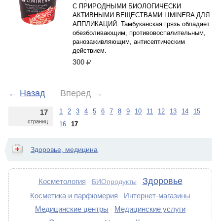
С ПРИРОДНЫМИ БИОЛОГИЧЕСКИ
АКТИВНЫМИ ВЕЩЕСТВАМИ LIMINERA ДЛЯ
АППЛИКАЦИЙ. Тамбуканская грязь обладает
обезболивающим, противовоспалительным,
ранозаживляющим, антисептическим
действием.
300
р.
←
Назад
Вперед
→
1
2
3
4
5
6
7
8
9
10
11
12
13
14
15
17
страниц
16
17
Здоровье, медицина
Здоровье
Косметология
БИОпродукты
Косметика и парфюмерия
Интернет-магазины
Медицинские центры
Медицинские услуги