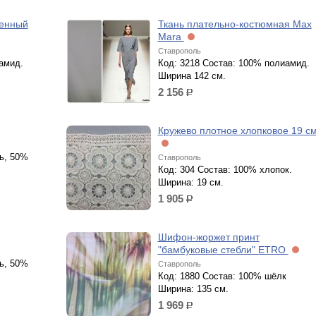
венный
Ткань плательно-костюмная Max
Mara
Ставрополь
амид.
Код: 3218 Состав: 100% полиамид.
Ширина 142 см.
2 156
р.
Кружево плотное хлопковое 19 см
ь, 50%
Ставрополь
Код: 304 Состав: 100% хлопок.
Ширина: 19 см.
1 905
р.
Шифон-жоржет принт
"бамбуковые стебли" ETRO
ь, 50%
Ставрополь
Код: 1880 Состав: 100% шёлк
Ширина: 135 см.
1 969
р.