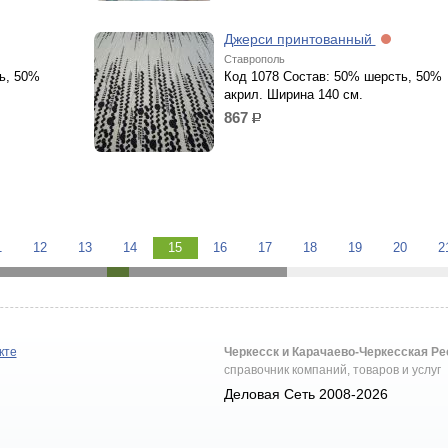
Джерси принтованный
Ставрополь
ь, 50%
Код 1078 Состав: 50% шерсть, 50%
акрил. Ширина 140 см.
867
р.
1
12
13
14
15
16
17
18
19
20
2
кте
Черкесск и Карачаево-Черкесская Р
справочник компаний, товаров и услуг
Деловая Сеть 2008-2026