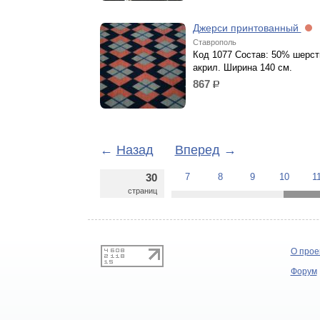
Джерси принтованный
Ставрополь
Код 1077 Состав: 50% шерст
акрил. Ширина 140 см.
867
р.
←
Назад
Вперед
→
30
7
8
9
10
1
страниц
О прое
Форум