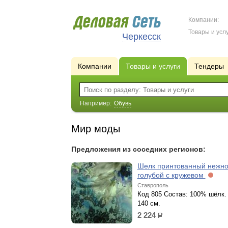
Компании:
Товары и услу
Черкесск
Компании
Товары и услуги
Тендеры
Например:
Обувь
Мир моды
Предложения из соседних регионов:
Шелк принтованный нежно
голубой с кружевом
Ставрополь
Код 805 Состав: 100% шёлк.
140 см.
2 224
р.