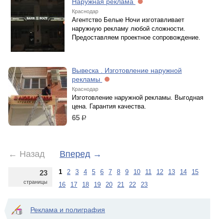
Наружная реклама
Краснодар
Агентство Белые Ночи изготавливает
наружную рекламу любой сложности.
Предоставляем проектное сопровождение.
Вывеска . Изготовление наружной
рекламы
Краснодар
Изготовление наружной рекламы. Выгодная
цена. Гарантия качества.
65
р.
←
Назад
Вперед
→
1
2
3
4
5
6
7
8
9
10
11
12
13
14
15
23
страницы
16
17
18
19
20
21
22
23
Реклама и полиграфия