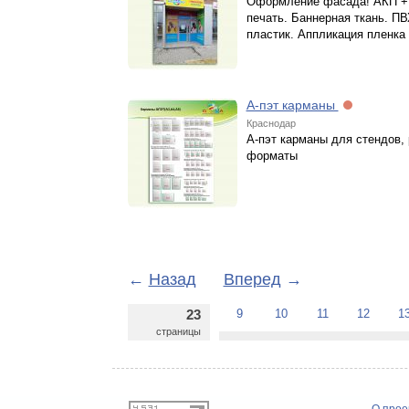
Оформление фасада! АКП +
печать. Баннерная ткань. ПВ
пластик. Аппликация пленка
А-пэт карманы
Краснодар
А-пэт карманы для стендов,
форматы
←
Назад
Вперед
→
23
9
10
11
12
1
страницы