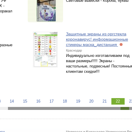
 УФ
Световые вывески - Короба, буквы
Х -
 оракал
Защитные экраны из оргстекла
коронавирус! информационные
стикеры маска_дистанция
 разные
Краснодар
Индивидуально изготавливаем под
ваши размеры!!!!! Экраны -
настольные, подвесные! Постоянны
клиентам скидки!!!
3
14
15
16
17
18
19
20
21
22
2