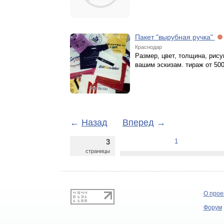
Пакет "вырубная ручка"
Краснодар
Размер, цвет, толщина, рису
вашим эскизам. тираж от 500
←
Назад
Вперед
→
3
1
страницы
О прое
Форум