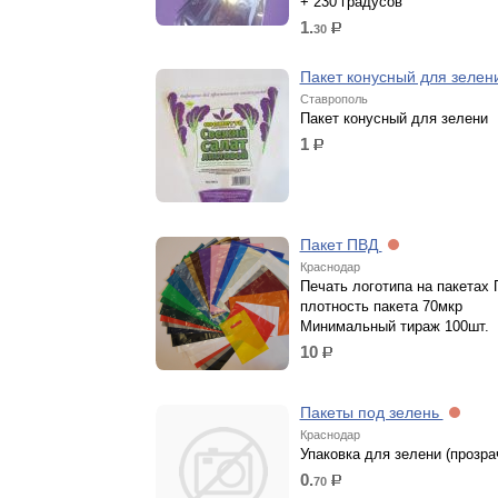
+ 230 градусов
1.
30
р.
Пакет конусный для зеле
Ставрополь
Пакет конусный для зелени
1
р.
Пакет ПВД
Краснодар
Печать логотипа на пакетах
плотность пакета 70мкр
Минимальный тираж 100шт.
10
р.
Пакеты под зелень
Краснодар
Упаковка для зелени (прозра
0.
70
р.