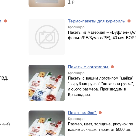
1
р.
ни
Термо-пакеты для кур-гриль
Краснодар
Пакеты из материал – «Буфлен» (Ал
фольга/РЕ/бумага/РЕ), 40 мет ВОР
Пакеты с логотипом
Краснодар
 ПВД,
Пакеты с вашим логотипом "майка"
"вырубная ручка" "петлевая ручка",
любого размера. Производим в
Краснодаре.
Пакет "майка"
Краснодар
чные)
Размер, цвет, толщина, рисунок по
вашим эскизам. тираж от 5000 шт.