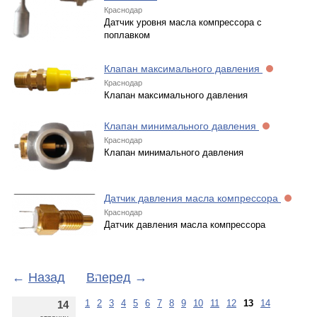
Краснодар
Датчик уровня масла компрессора с
поплавком
Клапан максимального давления
Краснодар
Клапан максимального давления
Клапан минимального давления
Краснодар
Клапан минимального давления
Датчик давления масла компрессора
Краснодар
Датчик давления масла компрессора
←
Назад
Вперед
→
1
2
3
4
5
6
7
8
9
10
11
12
13
14
14