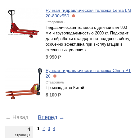
Ручная гидравлическая тележка Lema LM
20-800x550
Ставрополь
Гидравлическая тележка с длиной вил 800
мм и грузоподъемностью 2000 кг. Подходит
для обработки стандартных поддонов сбоку,
особенно эфективна при эксплуатации в
стесненных условиях.
9 990
р.
Ручная гидравлическая тележка China PT
20
Ставрополь
Производство Китай
8 100
р.
←
Назад
Вперед
→
1
2
3
4
4
страницы