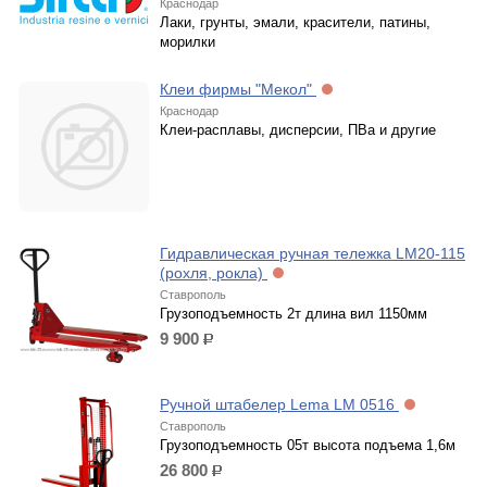
Краснодар
Лаки, грунты, эмали, красители, патины,
морилки
Клеи фирмы "Мекол"
Краснодар
Клеи-расплавы, дисперсии, ПВа и другие
Гидравлическая ручная тележка LM20-115
(рохля, рокла)
Ставрополь
Грузоподъемность 2т длина вил 1150мм
9 900
р.
Ручной штабелер Lema LM 0516
Ставрополь
Грузоподъемность 05т высота подъема 1,6м
26 800
р.