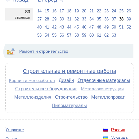
14
15
16
17
18
19
20
21
22
23
24
25
26
83
страницы
27
28
29
30
31
32
33
34
35
36
37
38
39
40
41
42
43
44
45
46
47
48
49
50
51
52
53
54
55
56
57
58
59
60
61
62
63
Ремонт и строительство
Строительные и ремонтные работы
Дизайн
Отделочные материалы
Кирпич и железобетон
Строительное оборудование
Металлоконструкции
Металлоизделия
Строительство
Металлопрокат
Пиломатериалы
Россия
О проекте
Украина
Форум