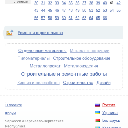
страницы
30
31
32
33
34
35
36
37
38
39
40
41
42
43
44
45
46
47
48
49
50
51
52
53
54
55
56
57
58
59
60
61
62
63
64
65
66
Ремонт и строительство
Отделочные материалы
Металлоконструкции
Пиломатериалы
Строительное оборудование
Металлопрокат
Металлоизделия
Строительные и ремонтные работы
Строительство
Дизайн
Кирпич и железобетон
Россия
О проекте
Украина
Форум
Беларусь
Черкесск и Карачаево-Черкесская
Республика