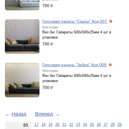
700
р.
Гипсовая панель "Скалы" Код 007
Краснодар
Вес-5кг Габариты 500х500х25мм 4 шт в
упаковке
700
р.
Гипсовая панель "Зебра" Код 009
Краснодар
Вес-5кг Габариты 500х500х25мм 4 шт в
упаковке
700
р.
←
Назад
Вперед
→
17
18
19
20
21
22
23
24
25
26
27
28
29
83