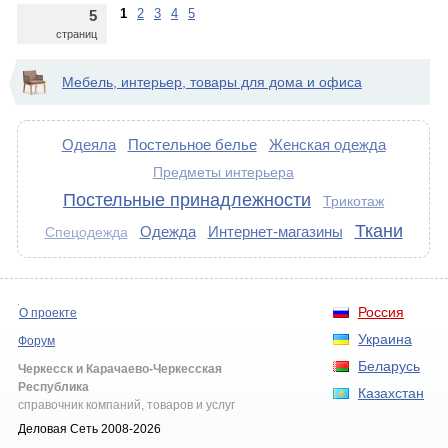
1
2
3
4
5
5
страниц
Мебель, интерьер, товары для дома и офиса
Одеяла
Постельное белье
Женская одежда
Предметы интерьера
Постельные принадлежности
Трикотаж
Ткани
Одежда
Интернет-магазины
Спецодежда
Россия
О проекте
Украина
Форум
Беларусь
Черкесск и Карачаево-Черкесская
Республика
Казахстан
справочник компаний, товаров и услуг
Деловая Сеть 2008-2026