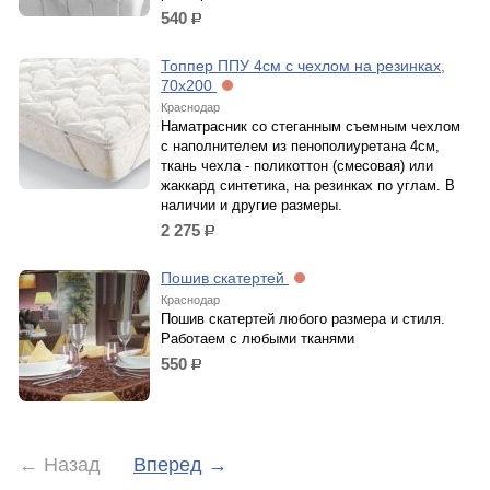
540
р.
Топпер ППУ 4см с чехлом на резинках,
70х200
Краснодар
Наматрасник со стеганным съемным чехлoм
с наполнителем из пенополиуретана 4см,
ткань чехла - поликоттон (смесовая) или
жаккард синтетика, на резинкaх по углам. В
наличии и другие размеры.
2 275
р.
Пошив скатертей
Краснодар
Пошив скатертей любого размера и стиля.
Работаем с любыми тканями
550
р.
←
Назад
Вперед
→