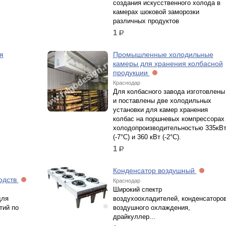
создания искусственного холода в
камерах шоковой заморозки
различных продуктов
1
р.
я
Промышленные холодильные
камеры для хранения колбасной
продукции
Краснодар
Для колбасного завода изготовлены
и поставлены две холодильных
установки для камер хранения
колбас на поршневых компрессорах
холодопроизводительностью 335кВ
(-7°С) и 360 кВт (-2°С).
1
р.
Конденсатор воздушный
одств
Краснодар
Широкий спектр
для
воздухоохладителей, конденсаторо
тий по
воздушного охлаждения,
драйкуллер...