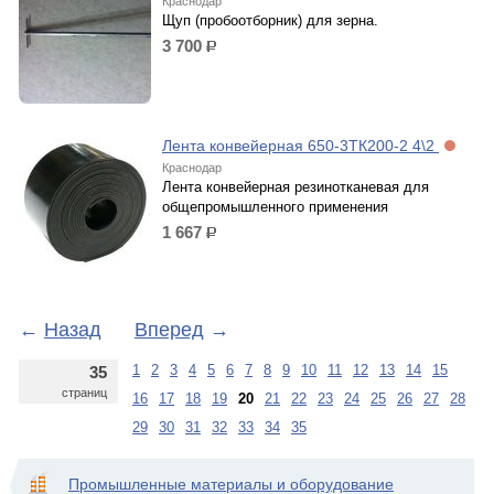
Краснодар
Щуп (пробоотборник) для зерна.
3 700
р.
Лента конвейерная 650-3ТК200-2 4\2
Краснодар
Лента конвейерная резинотканевая для
общепромышленного применения
1 667
р.
←
Назад
Вперед
→
1
2
3
4
5
6
7
8
9
10
11
12
13
14
15
35
страниц
16
17
18
19
20
21
22
23
24
25
26
27
28
29
30
31
32
33
34
35
Промышленные материалы и оборудование