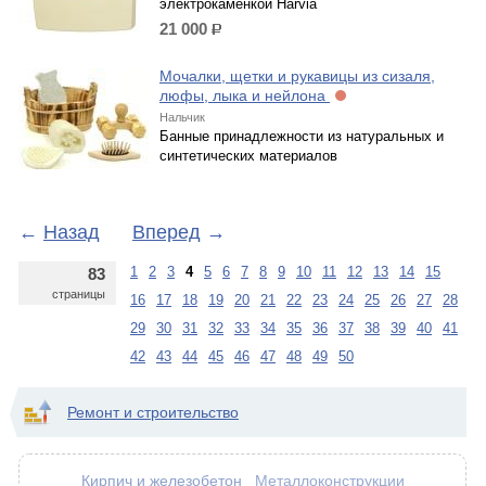
электрокаменкой Harvia
21 000
р.
Мочалки, щетки и рукавицы из сизаля,
люфы, лыка и нейлона
Нальчик
Банные принадлежности из натуральных и
синтетических материалов
←
Назад
Вперед
→
1
2
3
4
5
6
7
8
9
10
11
12
13
14
15
83
страницы
16
17
18
19
20
21
22
23
24
25
26
27
28
29
30
31
32
33
34
35
36
37
38
39
40
41
42
43
44
45
46
47
48
49
50
Ремонт и строительство
Кирпич и железобетон
Металлоконструкции