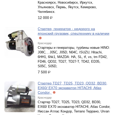
Красноярск, Новосибирск, Иркутск,
Ульяновск, Пермь, Якутск, Кемерово,
Челябинск.
12 000
р.
Стартер, генератор - недорого на
японский грузовик, спецтехнику в наличии
Краснодар
Стартеры и генераторы, турбины новые HINO:
J08C, , J05C, J05D, N04С, ISUZU, Hitachi,
6HH1, 6hk1, MAZDA: HA, SL, tf, vs, tm FD42,
FD46, QD32, TD27, TD27-T, TD42, ED35,
S05C, S05D,
7 500
р.
Стартер TD27, TD25, TD23, QD32, BD30,
EX60/ EX70 экскаватор HITACHI, Atlas
Condor,
Краснодар
Стартер TD27, TD25, TD23, QD32, BD30,
EX60/ EX70 экскаватор HITACHI, Atlas Condor,
Ниссан Атлас Кондор, Terrano Террано, Urvan