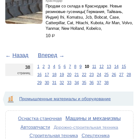
Краснодар
Продам со склада в Краснодаре. Новые
резиновые гусеницы( Германия, Тайвань,
Индия) Ihi, Komatsu, Jcb, Bobcat, Case,
Catterpillar, Cat, Hitachi, Kubota, Air Man, Volvo,
Yanmar, New Holland, Kobelco,
10
р.
←
Назад
Вперед
→
1
2
3
4
5
6
7
8
9
10
11
12
13
14
15
38
страниц
16
17
18
19
20
21
22
23
24
25
26
27
28
29
30
31
32
33
34
35
36
37
38
Промышленные материалы и оборудование
Машины и механизмы
Оснастка станочная
Автозапчасти
Дорожно-строительная техника
Строительная техника
Спецтехника