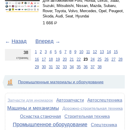
для автомобилей Ford, Honda, Lexus, Saab,
Suzuki, Mitsubishi, Nissan, Mazda, Subaru,
Rover, Toyota, Volvo, Mercedes, Opel, Peugeot,
Skoda, Audi, Seat, Hyundai
1 666
р.
←
Назад
Вперед
→
1
2
3
4
5
6
7
8
9
10
11
12
13
14
15
38
страниц
16
17
18
19
20
21
22
23
24
25
26
27
28
29
30
31
32
33
34
35
36
37
38
Промышленные материалы и оборудование
Автозапчасти
Автоспецтехника
Запчасти для иномарок
Машины и механизмы
Дорожно-строительная техника
Оснастка станочная
Строительная техника
Промышленное оборудование
Спецтехника