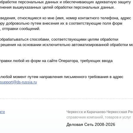
 обработке персональных данных и обеспечивающих адекватную защиту
лнения вышеуказанных целей обработки персональных данных.
едения, относящиеся ко мне (имя, номер контактного телефона, адрес
ору добровольно путем внесения их в соответствующие поля форм
, отправки сообщений.
 обрабатываться способами, соответствующими целям обработки
 решения на основании исключительно автоматизированной обработки м
тправки любой из форм на сайте Оператора, требующих ввода
 любой момент путем направления письменного требования в адрес
support@ds-russia.ru
кте
Черкесск и Карачаево-Черкесская Р
справочник компаний, товаров и услуг
Деловая Сеть 2008-2026