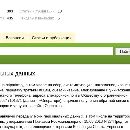
303
Статьи и публикации:
10
ги:
435
Тендеры и вакансии:
5
Вакансии
Статьи и публикации
льных данных
 на обработку, в том числе на сбор, систематизацию, накопление, хранен
ние, передачу третьим лицам, обезличивание, блокирование и уничтожени
актного телефона, адреса электронной почты Обществу с ограниченной
9847101871 (далее – «Оператор»), с целью получения обратной связи о
рах и услугах на сайте Оператора.
раничную передачу моих персональных данных, в том числе на территор
нь, утвержденный Приказом Роскомнадзора от 15.03.2013 N 274 (ред. от
ых государств, не являющихся сторонами Конвенции Совета Европы о